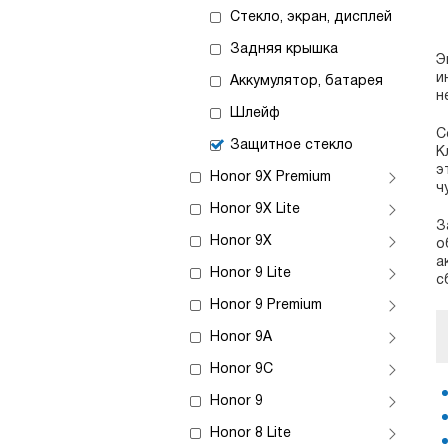
Стекло, экран, дисплей
Задняя крышка
Э
и
Аккумулятор, батарея
н
Шлейф
С
Защитное стекло
К
э
Honor 9X Premium
ч
Honor 9X Lite
З
Honor 9X
о
а
Honor 9 Lite
с
Honor 9 Premium
Honor 9A
Honor 9C
Honor 9
Honor 8 Lite