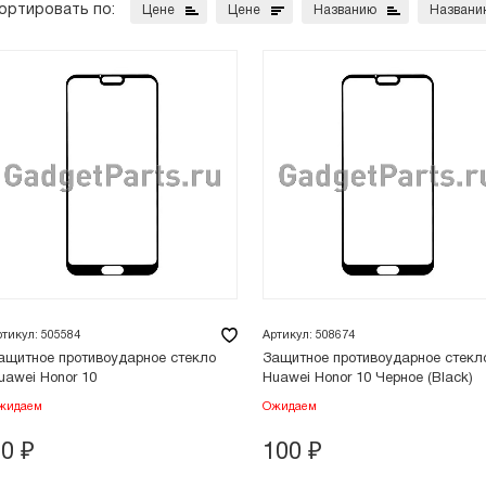
ортировать по:
Цене
Цене
Названию
Названи
ртикул: 505584
Артикул: 508674
ащитное противоударное стекло
Защитное противоударное стекл
uawei Honor 10
Huawei Honor 10 Черное (Black)
жидаем
Ожидаем
70
₽
100
₽