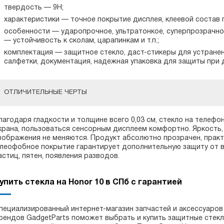
твердость — 9Н;
характеристики — точное покрытие дисплея, клеевой состав 
особенности — ударопрочное, ультратонкое, суперпрозрачное
— устойчивость к сколам, царапинкам и т.п.;
комплектация — защитное стекло, даст-стикеры для устранен
салфетки, документация, надежная упаковка для защиты при 
ОТЛИЧИТЕЛЬНЫЕ ЧЕРТЫ
лагодаря гладкости и толщине всего 0,03 см, стекло на телефо
крана, пользоваться сенсорным дисплеем комфортно. Яркость,
зображения не меняются. Продукт абсолютно прозрачен, практи
леофобное покрытие гарантирует дополнительную защиту от вл
астиц, пятен, появления разводов.
упить стекла на Honor 10 в СПб с гарантией
пециализированный интернет-магазин запчастей и аксессуаров
рендов GadgetParts поможет выбрать и купить защитные стекл