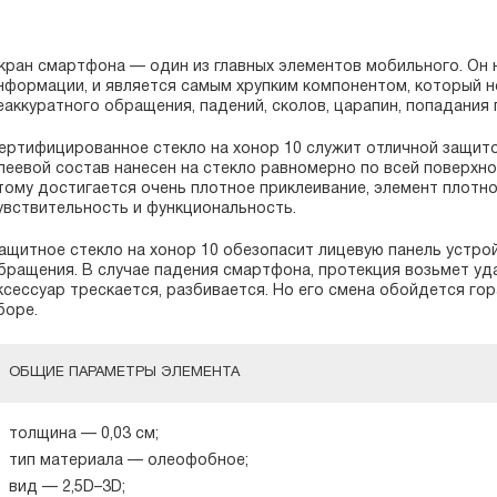
кран смартфона — один из главных элементов мобильного. Он
нформации, и является самым хрупким компонентом, который 
еаккуратного обращения, падений, сколов, царапин, попадания г
ертифицированное стекло на хонор 10 служит отличной защито
леевой состав нанесен на стекло равномерно по всей поверхнос
тому достигается очень плотное приклеивание, элемент плотно 
увствительность и функциональность.
ащитное стекло на хонор 10 обезопасит лицевую панель устро
бращения. В случае падения смартфона, протекция возьмет уд
ксессуар трескается, разбивается. Но его смена обойдется го
боре.
ОБЩИЕ ПАРАМЕТРЫ ЭЛЕМЕНТА
толщина — 0,03 см;
тип материала — олеофобное;
вид — 2,5D–3D;