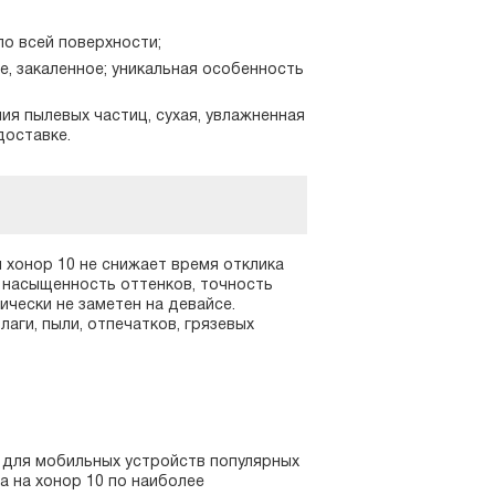
по всей поверхности;
, закаленное; уникальная особенность
ия пылевых частиц, сухая, увлажненная
доставке.
н хонор 10 не снижает время отклика
 насыщенность оттенков, точность
чески не заметен на девайсе.
аги, пыли, отпечатков, грязевых
 для мобильных устройств популярных
а на хонор 10 по наиболее