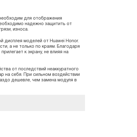
 необходим для отображения
необходимо надежно защитить от
рязи, износа.
й дисплея моделей от Huawei Honor.
ти, а не только по краям. Благодаря
прилегает к экрану, не влияя на
йства от последствий неаккуратного
ар на себя. При сильном воздействии
раздо дешевле, чем замена модуля в