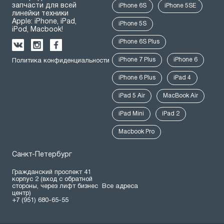
запчасти для всей
iPhone 6S
iPhone 5SE
линейки техники
Apple: iPhone, iPad,
iPhone 5S
iPod, Macbook!
iPhone 6S Plus
iPhone 7 Plus
iPhone 6
Политика конфиденциальности
iPhone 6 Plus
iPad 4
iPad 5 Air
MacBook Air
iPad Mini
iPad 2
Macbook Pro
Санкт-Петербург
Гражданский проспект 41
корпус 2 (вход с обратной
стороны, через лифт бизнес
Все адреса
центр)
+7 (951) 680-65-55