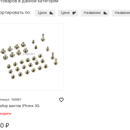
 товаров в данной категории
ортировать по:
Цене
Цене
Названию
Названи
ртикул: 100081
абор винтов iPhone 3G
жидаем
30
₽