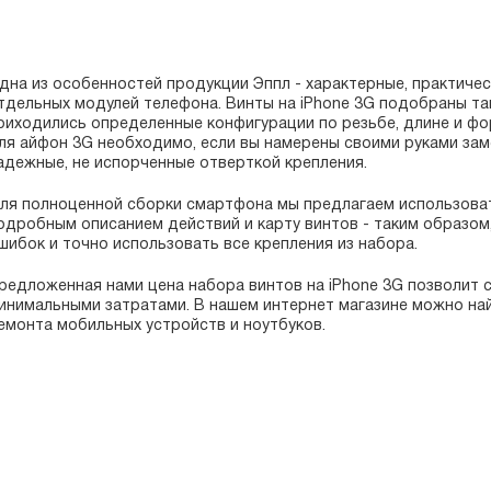
дна из особенностей продукции Эппл - характерные, практичес
тдельных модулей телефона. Винты на iPhone 3G подобраны та
риходились определенные конфигурации по резьбе, длине и фо
ля айфон 3G необходимо, если вы намерены своими руками за
адежные, не испорченные отверткой крепления.
ля полноценной сборки смартфона мы предлагаем использова
одробным описанием действий и карту винтов - таким образо
шибок и точно использовать все крепления из набора.
редложенная нами цена набора винтов на iPhone 3G позволит с
инимальными затратами. В нашем интернет магазине можно най
емонта мобильных устройств и ноутбуков.