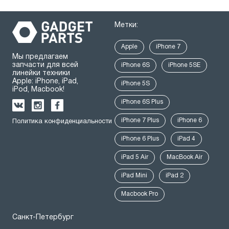
Метки:
Apple
iPhone 7
Мы предлагаем
запчасти для всей
iPhone 6S
iPhone 5SE
линейки техники
Apple: iPhone, iPad,
iPhone 5S
iPod, Macbook!
iPhone 6S Plus
iPhone 7 Plus
iPhone 6
Политика конфиденциальности
iPhone 6 Plus
iPad 4
iPad 5 Air
MacBook Air
iPad Mini
iPad 2
Macbook Pro
Санкт-Петербург