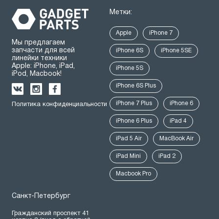
Метки:
Apple
iPhone 7
Мы предлагаем
запчасти для всей
iPhone 6S
iPhone 5SE
линейки техники
Apple: iPhone, iPad,
iPhone 5S
iPod, Macbook!
iPhone 6S Plus
iPhone 7 Plus
iPhone 6
Политика конфиденциальности
iPhone 6 Plus
iPad 4
iPad 5 Air
MacBook Air
iPad Mini
iPad 2
Macbook Pro
Санкт-Петербург
Гражданский проспект 41