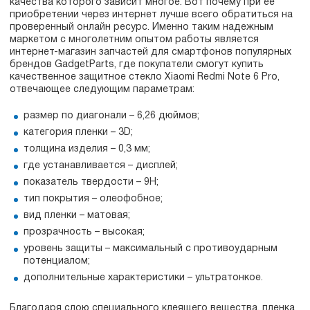
качества которого зависит многое. Вот почему при ее
приобретении через интернет лучше всего обратиться на
проверенный онлайн ресурс. Именно таким надежным
маркетом с многолетним опытом работы является
интернет-магазин запчастей для смартфонов популярных
брендов GadgetParts, где покупатели смогут купить
качественное защитное стекло Xiaomi Redmi Note 6 Pro,
отвечающее следующим параметрам:
размер по диагонали – 6,26 дюймов;
категория пленки – 3D;
толщина изделия – 0,3 мм;
где устанавливается – дисплей;
показатель твердости – 9Н;
тип покрытия – олеофобное;
вид пленки – матовая;
прозрачность – высокая;
уровень защиты – максимальный с противоударным
потенциалом;
дополнительные характеристики – ультратонкое.
Благодаря слою специального клеящего вещества, пленка