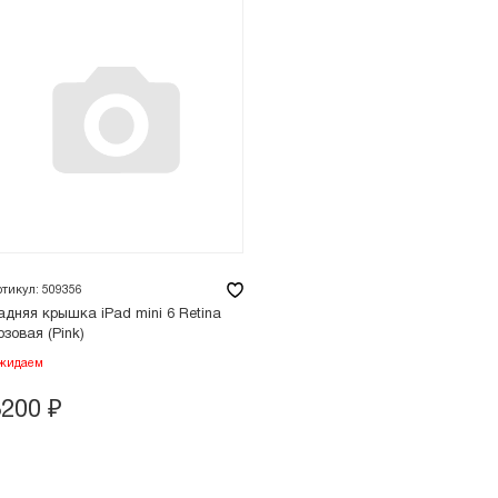
ртикул: 509356
адняя крышка iPad mini 6 Retina
озовая (Pink)
жидаем
3200
₽