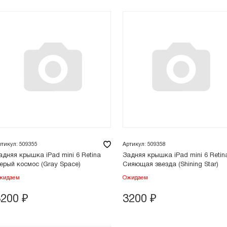
ртикул: 509355
Артикул: 509358
адняя крышка iPad mini 6 Retina
Задняя крышка iPad mini 6 Retin
ерый космос (Gray Space)
Сияющая звезда (Shining Star)
жидаем
Ожидаем
3200
₽
3200
₽