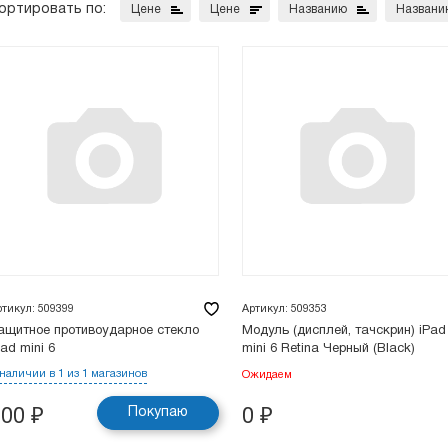
ортировать по:
Цене
Цене
Названию
Названи
ртикул: 509399
Артикул: 509353
ащитное противоударное стекло
Модуль (дисплей, тачскрин) iPad
Pad mini 6
mini 6 Retina Черный (Black)
 наличии в 1 из 1 магазинов
Ожидаем
Покупаю
200
₽
0
₽