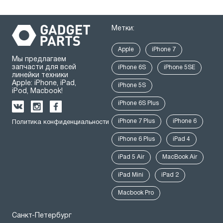
Метки:
Apple
iPhone 7
Мы предлагаем
запчасти для всей
iPhone 6S
iPhone 5SE
линейки техники
Apple: iPhone, iPad,
iPhone 5S
iPod, Macbook!
iPhone 6S Plus
iPhone 7 Plus
iPhone 6
Политика конфиденциальности
iPhone 6 Plus
iPad 4
iPad 5 Air
MacBook Air
iPad Mini
iPad 2
Macbook Pro
Санкт-Петербург