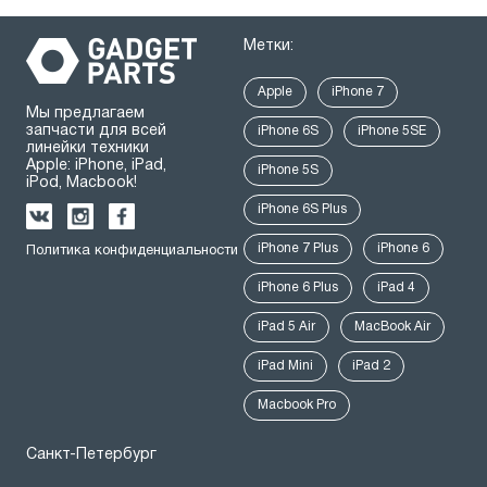
Метки:
Apple
iPhone 7
Мы предлагаем
запчасти для всей
iPhone 6S
iPhone 5SE
линейки техники
Apple: iPhone, iPad,
iPhone 5S
iPod, Macbook!
iPhone 6S Plus
iPhone 7 Plus
iPhone 6
Политика конфиденциальности
iPhone 6 Plus
iPad 4
iPad 5 Air
MacBook Air
iPad Mini
iPad 2
Macbook Pro
Санкт-Петербург