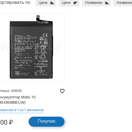
ортировать по:
Цене
Цене
Названию
Названи
ртикул: 509039
ккумулятор Mate 10
HB436486ECW)
 наличии в 1 из 1 магазинов
Покупаю
800
₽