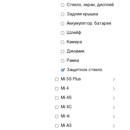
Стекло, экран, дисплей
Задняя крышка
Аккумулятор, батарея
Шлейф
Камера
Динамик
Рамка
Защитное стекло
Mi 5S Plus
Mi 4
Mi 4S
Mi 4C
Mi 4i
Mi A3