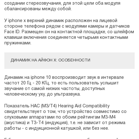
создании стереозвучания, для этой цели оба модуля
сбалансированы между собой.
У iphone x верхний динамик расположен на лицевой
стороне телефона рядом с модулями камеры и датчиков
Face ID. Размещен он на контактной площадке, со шлейфом
клавиши включения соединяется четырьмя контактными
пружинками.
ДИНАМИК НА АЙФОН X: ОСОБЕННОСТИ
Динамик на iphone 10 воспроизводит звук в интервале
частот 20 Гц - 20 КГц, то есть пользователь услышит
звучание от самой низких частоты, доступных
человеческому уху, до ультразвука.
Показатель HAC (M3/T4) Hearing Aid Compatibility
свидетельствует о том, что устройство совместимо со
слуховыми аппаратами по обоим рейтингам M3-M4
(акустика) и T3-T4 (индукция), т.е. не зависит от режима
работы - с индукционной катушкой, или без нее.