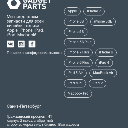
Apple
iPhone 7
Мы предлагаем
запчасти для всей
iPhone 6S
iPhone 5SE
линейки техники
Apple: iPhone, iPad,
iPhone 5S
iPod, Macbook!
iPhone 6S Plus
iPhone 7 Plus
iPhone 6
Политика конфиденциальности
iPhone 6 Plus
iPad 4
iPad 5 Air
MacBook Air
iPad Mini
iPad 2
Macbook Pro
Санкт-Петербург
Гражданский проспект 41
корпус 2 (вход с обратной
стороны, через лифт бизнес
Все адреса