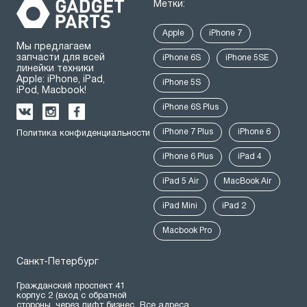
Метки:
Apple
iPhone 7
Мы предлагаем
запчасти для всей
iPhone 6S
iPhone 5SE
линейки техники
Apple: iPhone, iPad,
iPhone 5S
iPod, Macbook!
iPhone 6S Plus
iPhone 7 Plus
iPhone 6
Политика конфиденциальности
iPhone 6 Plus
iPad 4
iPad 5 Air
MacBook Air
iPad Mini
iPad 2
Macbook Pro
Санкт-Петербург
Гражданский проспект 41
корпус 2 (вход с обратной
стороны, через лифт бизнес
Все адреса