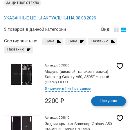
ЗАЩИТНОЕ СТЕКЛО
УКАЗАННЫЕ ЦЕНЫ АКТУАЛЬНЫ НА 08.08.2026
3 товаров в данной категории
Вид:
Сортировать по:
Цене
Цене
Названию
Названию
Артикул: 509050
Модуль (дисплей, тачскрин, рамка)
Samsung Galaxy A50, A505F Черный
(Black) OLED
В наличии в 1 из 1 магазинов
2200
₽
Покупаю
Артикул: 508610
Задняя крышка Samsung Galaxy A50,
SM-A505F Черная (Black)