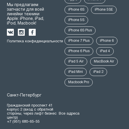
Мы предлагаем
запчасти для всей
iPhone 6S
iPhone 5SE
линейки техники
Apple: iPhone, iPad,
iPhone 5S
iPod, Macbook!
iPhone 6S Plus
iPhone 7 Plus
iPhone 6
Политика конфиденциальности
iPhone 6 Plus
iPad 4
iPad 5 Air
MacBook Air
iPad Mini
iPad 2
Macbook Pro
Санкт-Петербург
Гражданский проспект 41
корпус 2 (вход с обратной
стороны, через лифт бизнес
Все адреса
центр)
+7 (951) 680-65-55