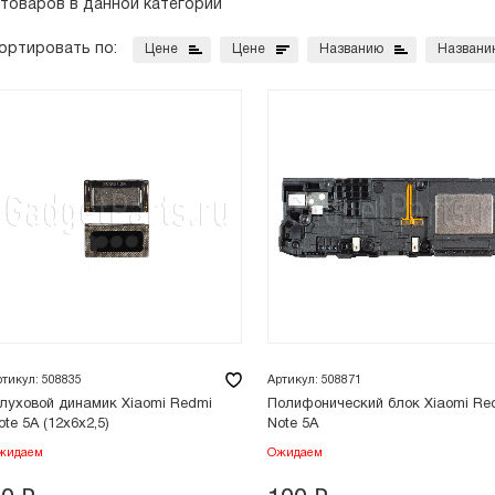
 товаров в данной категории
ортировать по:
Цене
Цене
Названию
Названи
ртикул: 508835
Артикул: 508871
луховой динамик Xiaomi Redmi
Полифонический блок Xiaomi Re
ote 5A (12x6x2,5)
Note 5A
жидаем
Ожидаем