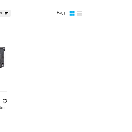
Вид:
ю
dmi