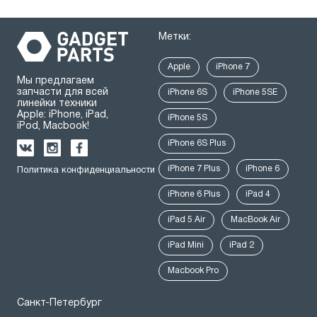
Метки:
Apple
iPhone 7
Мы предлагаем
запчасти для всей
iPhone 6S
iPhone 5SE
линейки техники
Apple: iPhone, iPad,
iPhone 5S
iPod, Macbook!
iPhone 6S Plus
iPhone 7 Plus
iPhone 6
Политика конфиденциальности
iPhone 6 Plus
iPad 4
iPad 5 Air
MacBook Air
iPad Mini
iPad 2
Macbook Pro
Санкт-Петербург