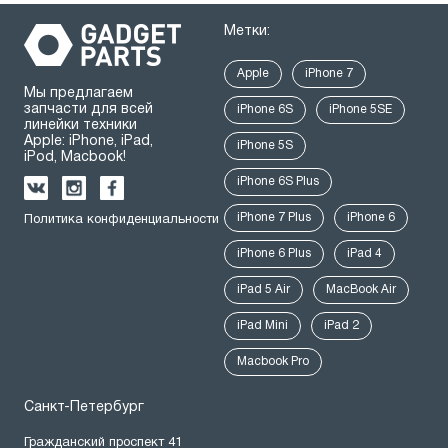
Метки:
Apple
iPhone 7
Мы предлагаем
запчасти для всей
iPhone 6S
iPhone 5SE
линейки техники
Apple: iPhone, iPad,
iPhone 5S
iPod, Macbook!
iPhone 6S Plus
iPhone 7 Plus
iPhone 6
Политика конфиденциальности
iPhone 6 Plus
iPad 4
iPad 5 Air
MacBook Air
iPad Mini
iPad 2
Macbook Pro
Санкт-Петербург
Гражданский проспект 41