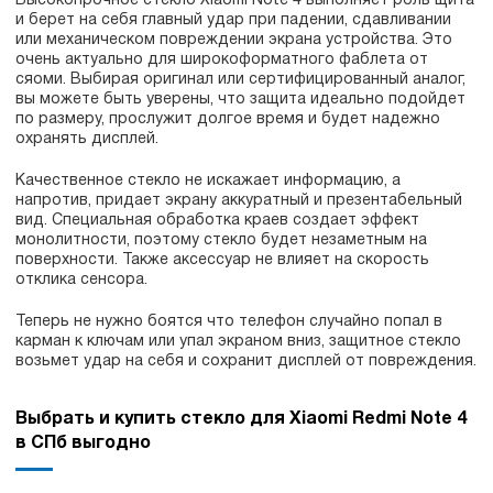
Высокопрочное стекло Xiaomi Note 4 выполняет роль щита
и берет на себя главный удар при падении, сдавливании
или механическом повреждении экрана устройства. Это
очень актуально для широкоформатного фаблета от
cяоми. Выбирая оригинал или сертифицированный аналог,
вы можете быть уверены, что защита идеально подойдет
по размеру, прослужит долгое время и будет надежно
охранять дисплей.
Качественное стекло не искажает информацию, а
напротив, придает экрану аккуратный и презентабельный
вид. Специальная обработка краев создает эффект
монолитности, поэтому стекло будет незаметным на
поверхности. Также аксессуар не влияет на скорость
отклика сенсора.
Теперь не нужно боятся что телефон случайно попал в
карман к ключам или упал экраном вниз, защитное стекло
возьмет удар на себя и сохранит дисплей от повреждения.
Выбрать и купить стекло для Xiaomi Redmi Note 4
в СПб выгодно