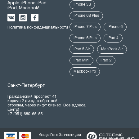
Apple: iPhone, iPad,
iPhone 5S
iPod, Macbook!
iPhone 6S Plus
iPhone 7 Plus
iPhone 6
Политика конфиденциальности
iPhone 6 Plus
iPad 4
iPad 5 Air
MacBook Air
iPad Mini
iPad 2
Macbook Pro
Санкт-Петербург
Гражданский проспект 41
корпус 2 (вход с обратной
стороны, через лифт бизнес
Все адреса
центр)
+7 (951) 680-65-55
GadgetParts Запчасти для