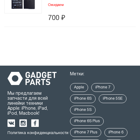
Ожидаем
700
₽
Метки:
Apple
iPhone 7
Мы предлагаем
запчасти для всей
iPhone 6S
iPhone 5SE
линейки техники
Apple: iPhone, iPad,
iPhone 5S
iPod, Macbook!
iPhone 6S Plus
iPhone 7 Plus
iPhone 6
Политика конфиденциальности