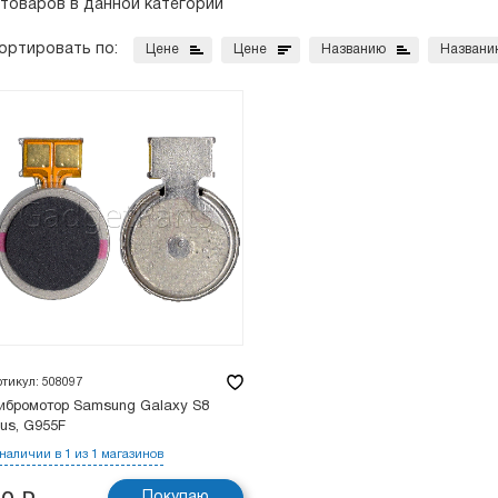
 товаров в данной категории
ортировать по:
Цене
Цене
Названию
Названи
ртикул: 508097
ибромотор Samsung Galaxy S8
lus, G955F
 наличии в 1 из 1 магазинов
Покупаю