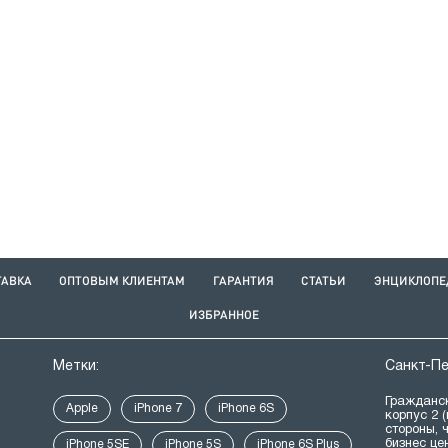
ТАВКА
ОПТОВЫМ КЛИЕНТАМ
ГАРАНТИЯ
СТАТЬИ
ЭНЦИКЛОПЕ
ИЗБРАННОЕ
Метки:
Санкт-П
Гражданск
Apple
iPhone 7
iPhone 6S
корпус 2 
стороны, 
бизнес це
iPhone 5SE
iPhone 5S
iPhone 6S Plus