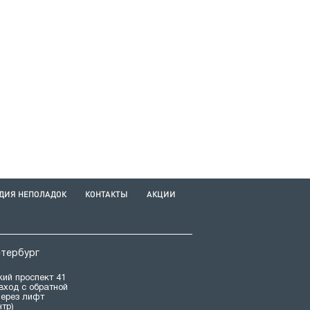
ДИЯ НЕПОЛАДОК
КОНТАКТЫ
АКЦИИ
етербург
ий проспект 41
(вход с обратной
через лифт
нтр)