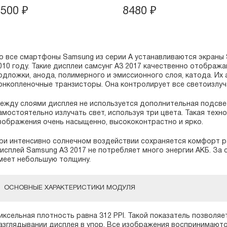
2500
₽
8480
₽
о все смартфоны Samsung из серии А устанавливаются экраны 
010 году. Такие дисплеи cамсунг А3 2017 качественно отображ
одложки, анода, полимерного и эмиссионного слоя, катода. Их
онкопленочные транзисторы. Она контролирует все светоизлу
ежду слоями дисплея не используется дополнительная подсвет
амостоятельно излучать свет, используя три цвета. Такая тех
зображения очень насыщенно, высококонтрастно и ярко.
ри интенсивно солнечном воздействии сохраняется комфорт р
исплей Samsung A3 2017 не потребляет много энергии АКБ. За
меет небольшую толщину.
ОСНОВНЫЕ ХАРАКТЕРИСТИКИ МОДУЛЯ
иксельная плотность равна 312 PPI. Такой показатель позволя
азглядывании дисплея в упор. Все изображения воспринимаются