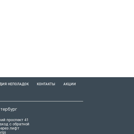
ДИЯ НЕПОЛАДОК
КОНТАКТЫ
АКЦИИ
етербург
ий проспект 41
(вход с обратной
через лифт
нтр)