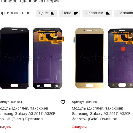
 товаров в данной категории
ортировать по:
Цене
Цене
Названию
Названи
ртикул: 508184
Артикул: 508185
одуль (дисплей, тачскрин)
Модуль (дисплей, тачскрин)
amsung Galaxy A3 2017, A320F
Samsung Galaxy A3 2017, A320F
ерный (Black) Оригинал
Золотой (Gold) Оригинал
жидаем
Ожидаем