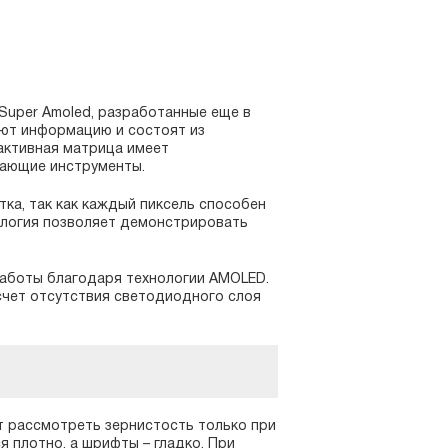
Super Amoled, разработанные еще в
ают информацию и состоят из
 активная матрица имеет
чающие инструменты.
ка, так как каждый пиксель способен
нология позволяет демонстрировать
аботы благодаря технологии AMOLED.
 счет отсутствия светодиодного слоя
ет рассмотреть зернистость только при
 плотно, а шрифты – гладко. При