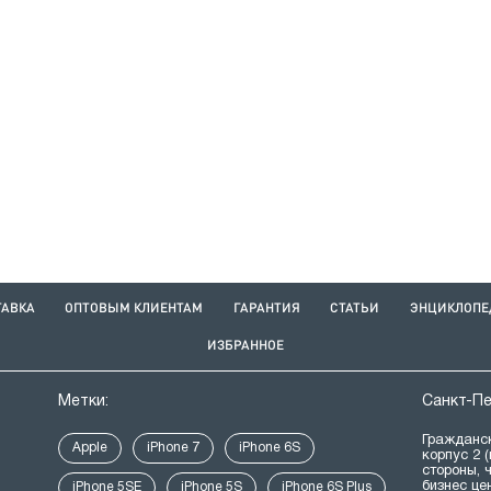
ТАВКА
ОПТОВЫМ КЛИЕНТАМ
ГАРАНТИЯ
СТАТЬИ
ЭНЦИКЛОПЕ
ИЗБРАННОЕ
Метки:
Санкт-П
Гражданск
Apple
iPhone 7
iPhone 6S
корпус 2 
стороны, 
бизнес це
iPhone 5SE
iPhone 5S
iPhone 6S Plus