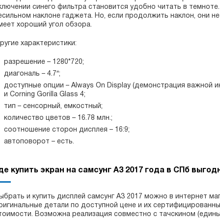
ключении синего фильтра становится удобно читать в темноте
есильном наклоне гаджета. Но, если продолжить наклон, они не
меет хороший угол обзора.
ругие характеристики:
разрешение – 1280*720;
диагональ – 4.7″;
доступные опции – Always On Display (демонстрация важной
и Corning Gorilla Glass 4;
тип – сенсорный, емкостный;
количество цветов – 16.78 млн.;
соотношение сторон дисплея – 16:9;
автоповорот – есть.
де купить экран на самсунг А3 2017 года в СПб выгод
ыбрать и купить дисплей самсунг А3 2017 можно в интернет ма
ригинальные детали по доступной цене и их сертифицированны
тоимости. Возможна реализация совместно с тачскином (единый