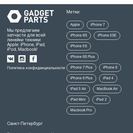
Метки:
Apple
iPhone 7
Мы предлагаем
запчасти для всей
iPhone 6S
iPhone 5SE
линейки техники
Apple: iPhone, iPad,
iPhone 5S
iPod, Macbook!
iPhone 6S Plus
iPhone 7 Plus
iPhone 6
Политика конфиденциальности
iPhone 6 Plus
iPad 4
iPad 5 Air
MacBook Air
iPad Mini
iPad 2
Macbook Pro
Санкт-Петербург