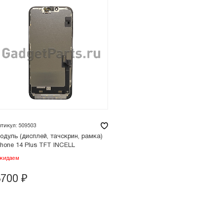
ртикул: 509503
одуль (дисплей, тачскрин, рамка)
Phone 14 Plus TFT INCELL
жидаем
3700
₽