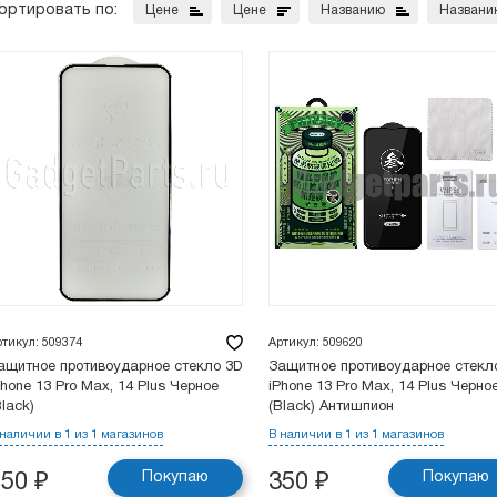
ортировать по:
Цене
Цене
Названию
Названи
ртикул: 509374
Артикул: 509620
ащитное противоударное стекло 3D
Защитное противоударное стекл
Phone 13 Pro Max, 14 Plus Черное
iPhone 13 Pro Max, 14 Plus Черно
Black)
(Black) Антишпион
 наличии в 1 из 1 магазинов
В наличии в 1 из 1 магазинов
Покупаю
Покупаю
250
₽
350
₽