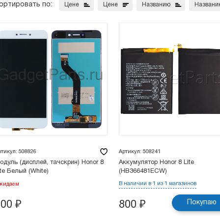
ортировать по:
Цене
Цене
Названию
Названи
ртикул: 508826
Артикул: 508241
одуль (дисплей, тачскрин) Honor 8
Аккумулятор Honor 8 Lite
ite Белый (White)
(HB366481ECW)
В наличии в 1 из 1 магазинов
жидаем
Покупаю
900
₽
800
₽