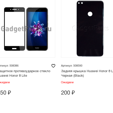
ртикул: 508386
Артикул: 508590
ащитное противоударное стекло
Задняя крышка Huawei Honor 8 L
uawei Honor 8 Lite
Черная (Black)
жидаем
Ожидаем
150
₽
200
₽