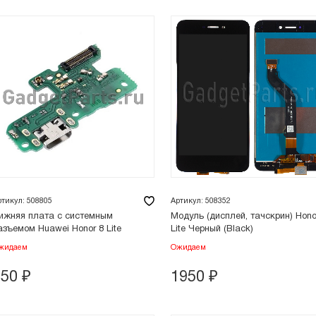
ртикул: 508805
Артикул: 508352
ижняя плата с системным
Модуль (дисплей, тачскрин) Hono
азъемом Huawei Honor 8 Lite
Lite Черный (Black)
жидаем
Ожидаем
150
₽
1950
₽