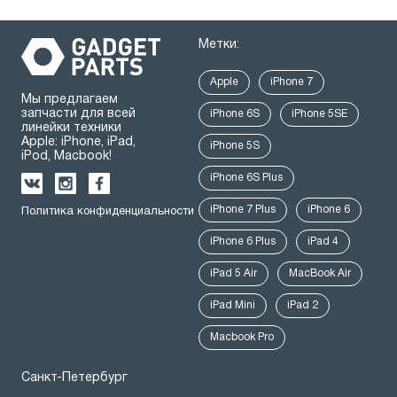
Метки:
Apple
iPhone 7
Мы предлагаем
запчасти для всей
iPhone 6S
iPhone 5SE
линейки техники
Apple: iPhone, iPad,
iPhone 5S
iPod, Macbook!
iPhone 6S Plus
iPhone 7 Plus
iPhone 6
Политика конфиденциальности
iPhone 6 Plus
iPad 4
iPad 5 Air
MacBook Air
iPad Mini
iPad 2
Macbook Pro
Санкт-Петербург