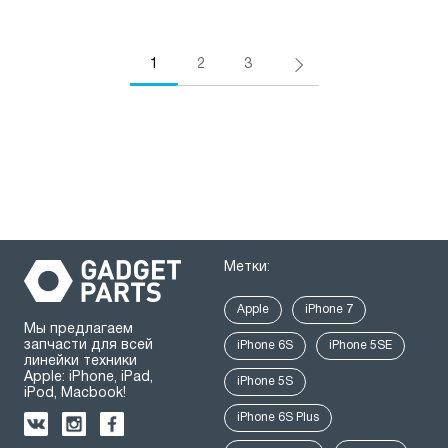
1
2
3
Метки:
Apple
iPhone 7
Мы предлагаем
запчасти для всей
iPhone 6S
iPhone 5SE
линейки техники
Apple: iPhone, iPad,
iPhone 5S
iPod, Macbook!
iPhone 6S Plus