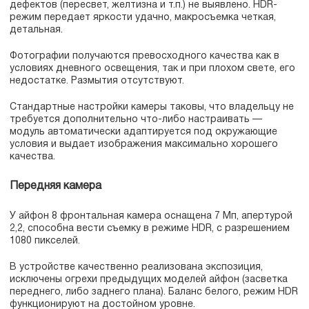
дефектов (пересвет, желтизна и т.п.) не выявлено. HDR-
режим передает яркости удачно, макросъемка четкая,
детальная.
Фотографии получаются превосходного качества как в
условиях дневного освещения, так и при плохом свете, его
недостатке. Размытия отсутствуют.
Стандартные настройки камеры таковы, что владельцу не
требуется дополнительно что-либо настраивать —
модуль автоматически адаптируется под окружающие
условия и выдает изображения максимально хорошего
качества.
Передняя камера
У айфон 8 фронтальная камера оснащена 7 Мп, апертурой
2,2, способна вести съемку в режиме HDR, с разрешением
1080 пикселей.
В устройстве качественно реализована экспозиция,
исключены огрехи предыдущих моделей айфон (засветка
переднего, либо заднего плана). Баланс белого, режим HDR
функционируют на достойном уровне.