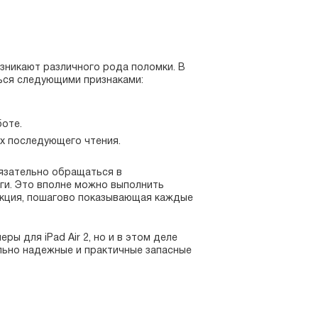
зникают различного рода поломки. В
ться следующими признаками:
боте.
х последующего чтения.
бязательно обращаться в
ги. Это вполне можно выполнить
укция, пошагово показывающая каждые
ы для iPad Air 2, но и в этом деле
ельно надежные и практичные запасные