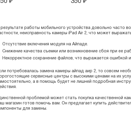
150
₽
350
₽
 результате работы мобильного устройства довольно часто во
астности, неисправность камеры iPad Air 2, что может выража
Отсутствие включения модуля на Айпаде.
Снижение качества съемки или возникновение сбоя при ее ра
Некорректное сохранение файлов, что выражается ошибкой и
сли потребовалась замена камеры айпад аир 2, то совсем нео
орогостоящие сервисные центры с высокими ценами на их услу
амостоятельно, а в помощь будет не лишней подробная инстр
ействия.
динственной проблемой может стать покупка качественной камер
аш магазин готов помочь вам. Он предлагает купить действит
омпоненты для замены.