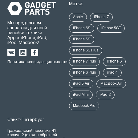
Метки:
Apple
iPhone 7
Мы предлагаем
запчасти для всей
iPhone 6S
iPhone 5SE
линейки техники
Apple: iPhone, iPad,
iPhone 5S
iPod, Macbook!
iPhone 6S Plus
iPhone 7 Plus
iPhone 6
Политика конфиденциальности
iPhone 6 Plus
iPad 4
iPad 5 Air
MacBook Air
iPad Mini
iPad 2
Macbook Pro
Санкт-Петербург
Гражданский проспект 41
корпус 2 (вход с обратной