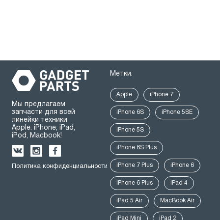
Метки:
Apple
iPhone 7
Мы предлагаем
запчасти для всей
iPhone 6S
iPhone 5SE
линейки техники
Apple: iPhone, iPad,
iPhone 5S
iPod, Macbook!
iPhone 6S Plus
iPhone 7 Plus
iPhone 6
Политика конфиденциальности
iPhone 6 Plus
iPad 4
iPad 5 Air
MacBook Air
iPad Mini
iPad 2