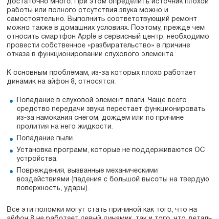
достаточно много. При этом определить источник плохой
работы или полного отсутствия звука можно и
самостоятельно. Выполнить соответствующий ремонт
можно также в домашних условиях. Поэтому, прежде чем
относить смартфон Apple в сервисный центр, необходимо
провести собственное «разбирательство» в причине
отказа в функционировании слухового элемента.
К основным проблемам, из-за которых плохо работает
динамик на айфон 8, относятся:
Попадание в слуховой элемент влаги. Чаще всего
средство передачи звука перестает функционировать
из-за намокания снегом, дождем или по причине
пролития на него жидкости.
Попадание пыли.
Установка программ, которые не поддерживаются ОС
устройства.
Повреждения, вызванные механическими
воздействиями (падения с большой высоты на твердую
поверхность, удары).
Все эти поломки могут стать причиной как того, что на
айфон 8 не работает левый динамик, так и того, что деталь