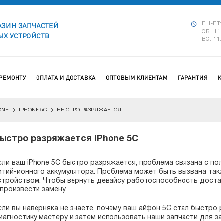
АЗИН ЗАПЧАСТЕЙ
ПН-ПТ:
СБ: 11
Х УСТРОЙСТВ
ВС: 11
 РЕМОНТУ
ОПЛАТА И ДОСТАВКА
ОПТОВЫМ КЛИЕНТАМ
ГАРАНТИЯ
ONE
IPHONE 5C
БЫСТРО РАЗРЯЖАЕТСЯ
ыстро разряжается iPhone 5C
сли ваш iPhone 5C быстро разряжается, проблема связана с п
итий-ионного аккумулятора. Проблема может быть вызвана та
стройством. Чтобы вернуть девайсу работоспособность достат
 произвести замену.
сли вы наверняка не знаете, почему ваш айфон 5C стал быстро
иагностику мастеру и затем использовать наши запчасти для 