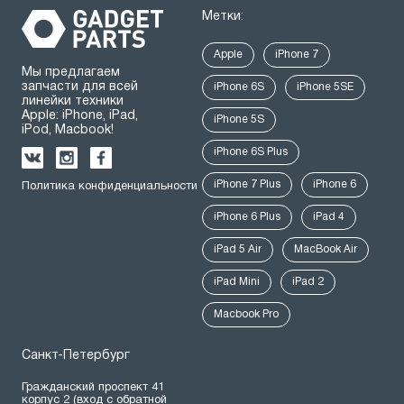
Метки:
Apple
iPhone 7
Мы предлагаем
запчасти для всей
iPhone 6S
iPhone 5SE
линейки техники
Apple: iPhone, iPad,
iPhone 5S
iPod, Macbook!
iPhone 6S Plus
iPhone 7 Plus
iPhone 6
Политика конфиденциальности
iPhone 6 Plus
iPad 4
iPad 5 Air
MacBook Air
iPad Mini
iPad 2
Macbook Pro
Санкт-Петербург
Гражданский проспект 41
корпус 2 (вход с обратной