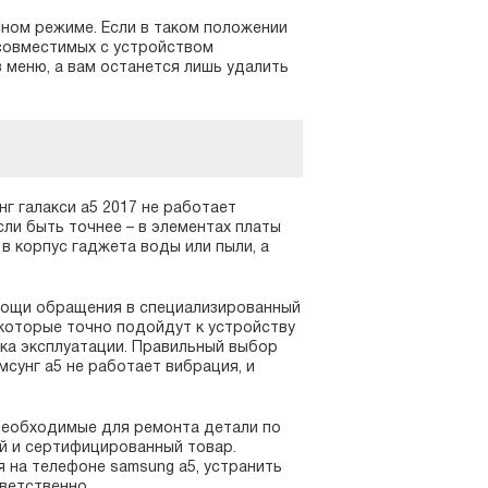
сном режиме. Если в таком положении
есовместимых с устройством
 меню, а вам останется лишь удалить
г галакси а5 2017 не работает
сли быть точнее – в элементах платы
в корпус гаджета воды или пыли, а
мощи обращения в специализированный
 которые точно подойдут к устройству
ка эксплуатации. Правильный выбор
мсунг а5 не работает вибрация, и
 необходимые для ремонта детали по
й и сертифицированный товар.
я на телефоне samsung а5, устранить
ветственно.