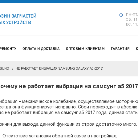
АЗИН ЗАПЧАСТЕЙ
ПН-ПТ:
СБ: 11
Х УСТРОЙСТВ
ВС: 11
 РЕМОНТУ
ОПЛАТА И ДОСТАВКА
ОПТОВЫМ КЛИЕНТАМ
ГАРАНТИЯ
SUNG
НЕ РАБОТАЕТ ВИБРАЦИЯ SAMSUNG GALAXY A5 (2017)
очему не работает вибрация на самсунг а5 201
ибрация – механическое колебание, осуществляемое моторчик
сегда она функционирует исправно. Сбои происходят в абсолю
ас не работает вибрация на самсунг а5 2017 года, данная стат
ричин для выхода данной функции из строя достаточно много. 
Отсутствие установки обратной связи в настройках;