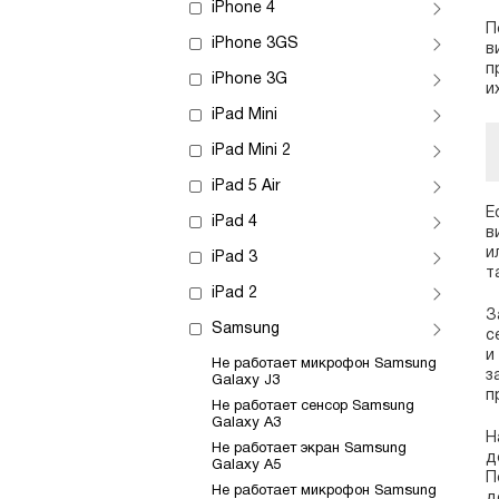
iPhone 4
П
iPhone 3GS
в
п
iPhone 3G
и
iPad Mini
iPad Mini 2
iPad 5 Air
Е
iPad 4
в
и
iPad 3
т
iPad 2
З
Samsung
с
и
Не работает микрофон Samsung
з
Galaxy J3
п
Не работает сенсор Samsung
Galaxy A3
Н
Не работает экран Samsung
д
Galaxy A5
П
Не работает микрофон Samsung
д