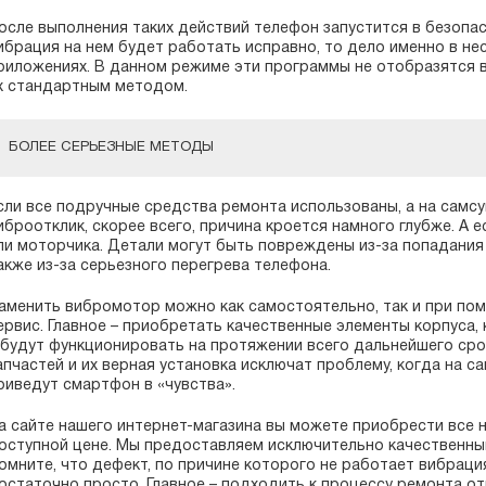
осле выполнения таких действий телефон запустится в безопа
ибрация на нем будет работать исправно, то дело именно в н
риложениях. В данном режиме эти программы не отобразятся в
х стандартным методом.
БОЛЕЕ СЕРЬЕЗНЫЕ МЕТОДЫ
сли все подручные средства ремонта использованы, а на самсун
иброотклик, скорее всего, причина кроется намного глубже. А е
ли моторчика. Детали могут быть повреждены из-за попадания 
акже из-за серьезного перегрева телефона.
аменить вибромотор можно как самостоятельно, так и при по
ервис. Главное – приобретать качественные элементы корпуса,
 будут функционировать на протяжении всего дальнейшего сро
апчастей и их верная установка исключат проблему, когда на са
риведут смартфон в «чувства».
а сайте нашего интернет-магазина вы можете приобрести все
оступной цене. Мы предоставляем исключительно качественны
омните, что дефект, по причине которого не работает вибраци
остаточно просто. Главное – подходить к процессу ремонта от