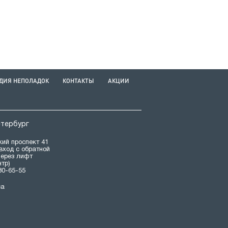
ДИЯ НЕПОЛАДОК
КОНТАКТЫ
АКЦИИ
етербург
ий проспект 41
(вход с обратной
через лифт
нтр)
80-65-55
са