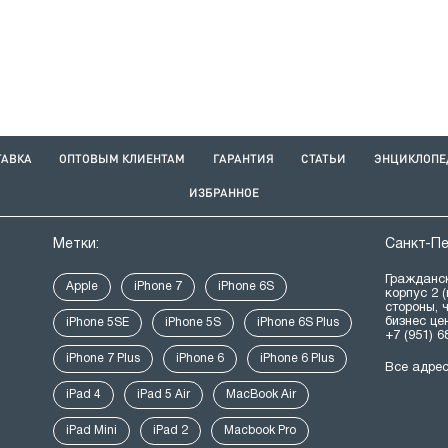
ТАВКА
ОПТОВЫМ КЛИЕНТАМ
ГАРАНТИЯ
СТАТЬИ
ЭНЦИКЛОПЕ
ИЗБРАННОЕ
Метки:
Санкт-П
Гражданск
Apple
iPhone 7
iPhone 6S
корпус 2 
стороны, 
бизнес це
iPhone 5SE
iPhone 5S
iPhone 6S Plus
+7 (951) 6
iPhone 7 Plus
iPhone 6
iPhone 6 Plus
Все адре
iPad 4
iPad 5 Air
MacBook Air
iPad Mini
iPad 2
Macbook Pro