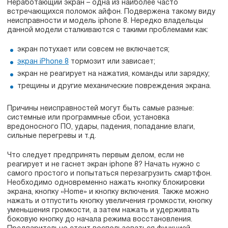
Неработающий экран – одна из наиболее часто
встречающихся поломок айфон. Подвержена такому виду
неисправности и модель iphone 8. Нередко владельцы
данной модели сталкиваются с такими проблемами как:
экран потухает или совсем не включается;
экран iPhone 8
тормозит или зависает;
экран не реагирует на нажатия, команды или зарядку;
трещины и другие механические повреждения экрана.
Причины неисправностей могут быть самые разные:
системные или программные сбои, установка
вредоносного ПО, удары, падения, попадание влаги,
сильные перегревы и т.д.
Что следует предпринять первым делом, если не
реагирует и не гаснет экран iphone 8? Начать нужно с
самого простого и попытаться перезагрузить смартфон.
Необходимо одновременно нажать кнопку блокировки
экрана, кнопку «Home» и кнопку включения. Также можно
нажать и отпустить кнопку увеличения громкости, кнопку
уменьшения громкости, а затем нажать и удерживать
боковую кнопку до начала режима восстановления.