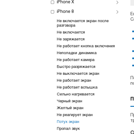
iPhone X
iPhone 8
Е
С
Не включается экран после
разговора
Не включается
Не заряжается
Не работает кнопка включения
Неполадки динамика
Не работает камера
Быстро разряжается
Не выключается экран
П
Не работает экран
п
Не работает вспышка
Сильно нагревается
П
Черный экран
Желтый экран
Не реагирует экран
П
т
Потух экран
Пропал звук
С