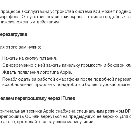
 процессе эксплуатации устройства система iOS может подвис
мартфона. Отсутствие подсветки экрана – один из подобных г
 нижеизложенным действиям.
ерезагрузка
ля этого вам нужно:
Нажать на кнопку питания.
Одновременно с ней зажать качельку громкости и боковой кл
Ждать появления логотипа Apple.
Понаблюдать за работой смартфона после подобной перезагру
возобновления проблемы понадобится более глубокая диагно
елаем перепрошивку через iTunes
ригинальная техника Apple снабжена специальным режимом DF
ерепрошить ОС или вернуться на предыдущую ее версию. Для о
о этого, проделайте следующие манипуляции: