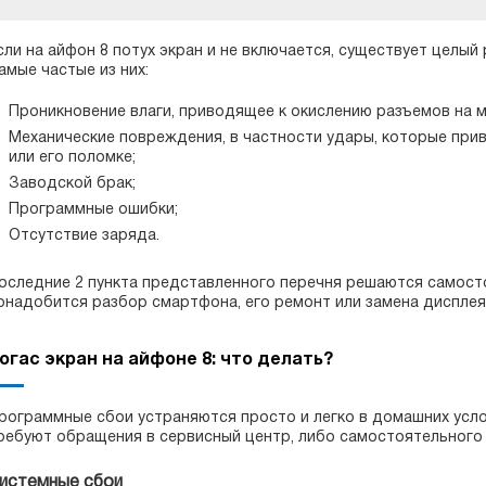
сли на айфон 8 потух экран и не включается, существует целы
амые частые из них:
Проникновение влаги, приводящее к окислению разъемов на м
Механические повреждения, в частности удары, которые пр
или его поломке;
Заводской брак;
Программные ошибки;
Отсутствие заряда.
оследние 2 пункта представленного перечня решаются самостоя
онадобится разбор смартфона, его ремонт или замена дисплея
огас экран на айфоне 8: что делать?
рограммные сбои устраняются просто и легко в домашних усло
ребуют обращения в сервисный центр, либо самостоятельного
истемные сбои