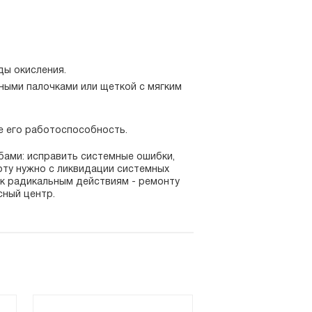
.
ды окисления.
ными палочками или щеткой с мягким
е его работоспособность.
бами: исправить системные ошибки,
оту нужно с ликвидации системных
ь к радикальным действиям - ремонту
сный центр.