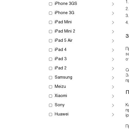
iPhone 3GS
iPhone 3G
iPad Mini
iPad Mini 2
З
iPad 5 Air
П
iPad 4
з
iPad 3
о
iPad 2
С
З
Samsung
п
Meizu
П
Xiaomi
Sony
К
п
Huawei
i
П