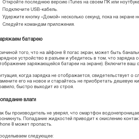
Откройте последнюю версию iTunes на своем ПК или ноутбуке
Подключите USB-кабель.
Удержите кнопку «Домой» несколько секунд, пока на экране не
Следуйте командам приложения.
аряжаем батарею
ричиной того, что на айфоне 8 погас экран, может быть баналь
арядное устройство в разъем и убедитесь в том, что зарядка 
тображение заряжающейся батареи на экране). Включите ваш 
итуация, когда зарядка не отображается, свидетельствует о 
амените его на новое и старайтесь не приобретать дешевую ки
равило, быстро выходит из строя.
опадание влаги
ак бы производитель не уверял, что смартфон водонепроницаем
роникнуть. Попадание жидкостей приводит к окислению контак
phone 8 может пропасть.
роделываем следующее: