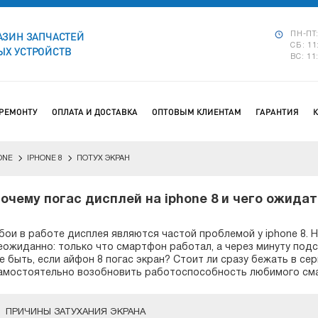
АЗИН ЗАПЧАСТЕЙ
ПН-ПТ:
СБ: 11
Х УСТРОЙСТВ
ВС: 11
 РЕМОНТУ
ОПЛАТА И ДОСТАВКА
ОПТОВЫМ КЛИЕНТАМ
ГАРАНТИЯ
ONE
IPHONE 8
ПОТУХ ЭКРАН
очему погас дисплей на iphone 8 и чего ожидат
бои в работе дисплея являются частой проблемой у iphone 8.
еожиданно: только что смартфон работал, а через минуту подсв
е быть, если айфон 8 погас экран? Стоит ли сразу бежать в с
амостоятельно возобновить работоспособность любимого см
ПРИЧИНЫ ЗАТУХАНИЯ ЭКРАНА