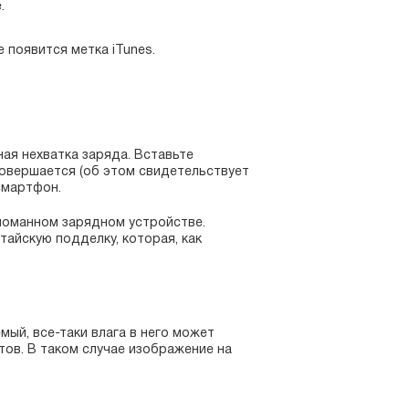
.
 появится метка iTunes.
ная нехватка заряда. Вставьте
совершается (об этом свидетельствует
смартфон.
сломанном зарядном устройстве.
тайскую подделку, которая, как
ый, все-таки влага в него может
тов. В таком случае изображение на