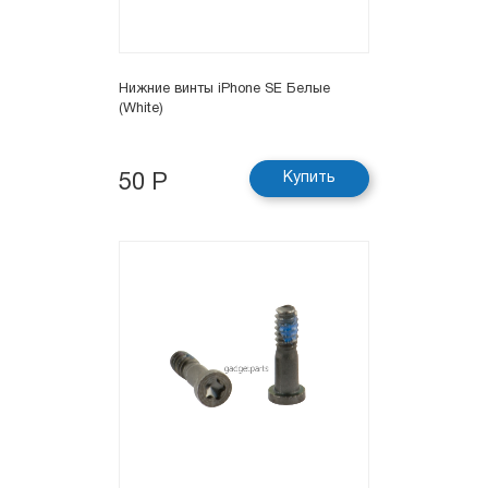
Нижние винты iPhone SE Белые
(White)
Купить
50 Р