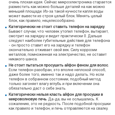
очень плохая идея. Сейчас микроэлектроника старается
разместить как можно больше деталей на как можно
меньшей площади. Из-за такой кучности капля воды
может вывести из строя целый блок. Менять целый
блок, как правило, нецелесообразно.
Категорически не стоит ставить телефон на зарядку
.
Бывают случаи, что человек утопил телефон, вытирает,
смотрит на зарядку и видит практически 0. Дальше
следуют наиболее губительные действия для телефона
- он просто ставит его на зарядку и телефон
окончательно отживает свой век. Силу коррозии
металлов, помноженная на электричество, не оставит
никакого шанса.
Не стоит пытаться просушить айфон феном для волос
.
Если телефон разобран, это вполне неплохой способ,
даже более того, именно так и надо делать. Но если
телефон в собранном состоянии, подобный метод
только загоняет влагу вглубь и при включении она
обязательно даст о себе знать.
Категорически нельзя класть айфон для просушки в
микроволновую печь
. Да-да, вы не ослышались. К
сожалению, это не редкость. После подобной просушки
как правило и телефон, и печь отправляются на свалку.