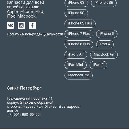
запчасти для всей
iPhone 6S
iPhone 5SE
линейки техники
Apple: iPhone, iPad,
iPhone 5S
iPod, Macbook!
iPhone 6S Plus
iPhone 7 Plus
iPhone 6
Политика конфиденциальности
iPhone 6 Plus
iPad 4
iPad 5 Air
MacBook Air
iPad Mini
iPad 2
Macbook Pro
Санкт-Петербург
Гражданский проспект 41
корпус 2 (вход с обратной
стороны, через лифт бизнес
Все адреса
центр)
+7 (951) 680-65-55