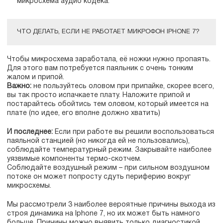
микросхема аудио кодека.
ЧТО ДЕЛАТЬ, ЕСЛИ НЕ РАБОТАЕТ МИКРОФОН IPHONE 7?
Чтобы микросхема заработала, её ножки нужно пропаять.
Для этого вам потребуется паяльник с очень тонким
жалом и припой.
Важно:
не пользуйтесь оловом при припайке, скорее всего,
вы так просто испачкаете плату. Наложите припой и
постарайтесь обойтись тем оловом, который имеется на
плате (по идее, его вполне должно хватить)
И последнее:
Если при работе вы решили воспользоваться
паяльной станцией (но никогда ей не пользовались),
соблюдайте температурный режим. Закрывайте наиболее
уязвимые компоненты термо-скотчем.
Соблюдайте воздушный режим – при сильном воздушном
потоке он может попросту сдуть периферию вокруг
микросхемы.
Мы рассмотрели 3 наиболее вероятные причины выхода из
строя динамика на Iphone 7, но их может быть намного
больше. Причины можно выявить только диагностикой.