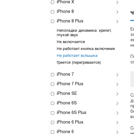
iPhone X
iPhone 8
Ч
iPhone 8 Plus
Е
Неполадки динамика: хрипит,
э
глухой звук
е
Не включается
н
Не работает кнопка включения
Не работает вспышка
П
с
Греется (перегревается)
iPhone 7
iPhone 7 Plus
iPhone SE
С
д
iPhone 6S
п
б
iPhone 6S Plus
в
iPhone 6 Plus
С
iPhone 6
н