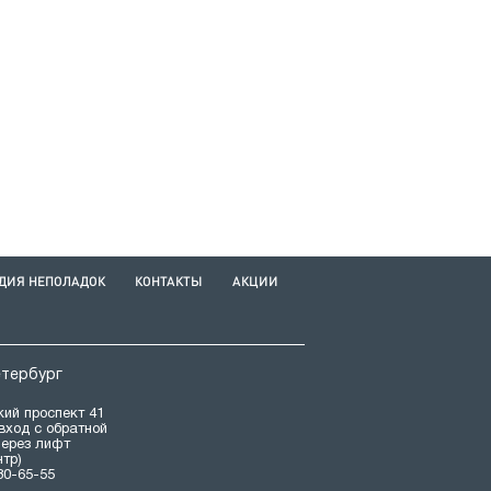
ДИЯ НЕПОЛАДОК
КОНТАКТЫ
АКЦИИ
етербург
ий проспект 41
(вход с обратной
через лифт
нтр)
80-65-55