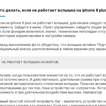
то делать, если не работает вспышка на iphone 8 plu
сли на iphone 8 plus не работает вспышка, для начала следуе
лемента. Зайдите в меню «Пункт управления», найдите опцию ф
е. Если фонарик включился, значит, технические неполадки отсу
екоторые корректировки в настройки камеры.
еред выполнением фото убедитесь, что вспышка активна. Под
пециальный значок, расположенный в левом верхнем углу экран
НЕ РАБОТАЕТ ВСПЫШКА НА МОРОЗЕ
лучаев, когда пользователи жалуются на то, что не работает вс
остаточно много. И действительно, длительная съемка при от
ричиной автоматического отключения вспышки. Попытки актив
езуспешными до тех пор, пока устройство не «согреется». Кст
озникать и при длительном воздействии высоких температур.
амый простой способ исправить баг – выключить устройство на
екоторых случаях это помогает. Если нет – рекомендуется зап