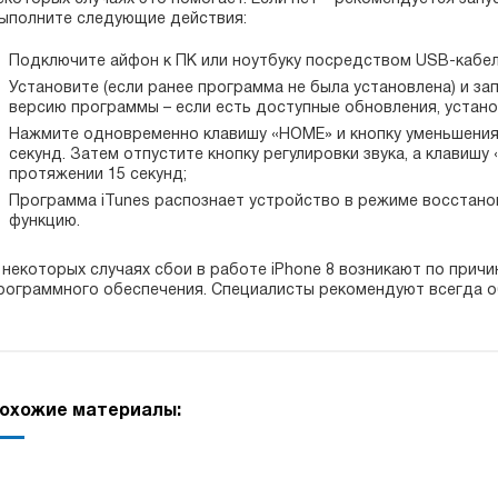
ыполните следующие действия:
Подключите айфон к ПК или ноутбуку посредством USB-кабел
Установите (если ранее программа не была установлена) и за
версию программы – если есть доступные обновления, устано
Нажмите одновременно клавишу «HOME» и кнопку уменьшения 
секунд. Затем отпустите кнопку регулировки звука, а клавиш
протяжении 15 секунд;
Программа iTunes распознает устройство в режиме восстано
функцию.
 некоторых случаях сбои в работе iPhone 8 возникают по прич
рограммного обеспечения. Специалисты рекомендуют всегда о
охожие материалы: