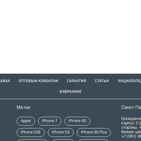
ТАВКА
ОПТОВЫМ КЛИЕНТАМ
ГАРАНТИЯ
СТАТЬИ
ЭНЦИКЛОПЕ
ИЗБРАННОЕ
Метки:
Санкт-П
Гражданск
Apple
iPhone 7
iPhone 6S
корпус 2 
стороны, 
бизнес це
iPhone 5SE
iPhone 5S
iPhone 6S Plus
+7 (951) 6