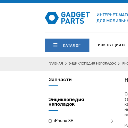
ИНТЕРНЕТ-МАГ
ДЛЯ МОБИЛЬНЫ
КАТАЛОГ
ИНСТРУКЦИИ ПО
ГЛАВНАЯ
ЭНЦИКЛОПЕДИЯ НЕПОЛАДОК
IPH
Запчасти
Н
С
з
Энциклопедия
неполадок
к
н
в
iPhone XR
Р