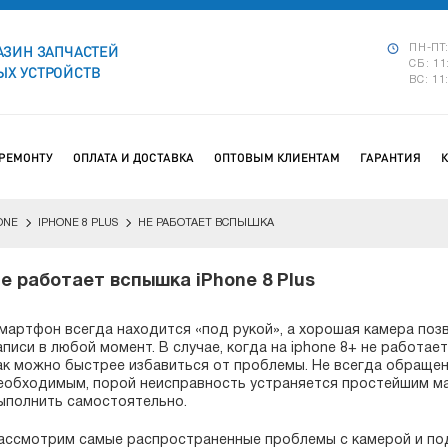
АЗИН ЗАПЧАСТЕЙ
ПН-ПТ:
СБ: 11
Х УСТРОЙСТВ
ВС: 11
 РЕМОНТУ
ОПЛАТА И ДОСТАВКА
ОПТОВЫМ КЛИЕНТАМ
ГАРАНТИЯ
ONE
IPHONE 8 PLUS
НЕ РАБОТАЕТ ВСПЫШКА
е работает вспышка iPhone 8 Plus
мартфон всегда находится «под рукой», а хорошая камера поз
аписи в любой момент. В случае, когда на iphone 8+ не работа
ак можно быстрее избавиться от проблемы. Не всегда обращен
еобходимым, порой неисправность устраняется простейшим ма
ыполнить самостоятельно.
ассмотрим самые распространенные проблемы с камерой и под