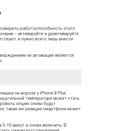
s
т проверить работоспособность этого
онарик – активируйте и деактивируйте
тствуют, и нужно всего лишь внести
тверждением ее активации является
а.
пышка на морозе у iPhone 8 Plus
рицательной температуре может стать
ировать опцию снова будут
ати, такая же реакция смартфона может
 5-10 минут и снова включить. В
устить режим восстановления.