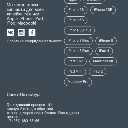
Мы предлагаем
запчасти для всей
iPhone 6S
iPhone 5SE
линейки техники
Apple: iPhone, iPad,
iPhone 5S
iPod, Macbook!
iPhone 6S Plus
iPhone 7 Plus
iPhone 6
Политика конфиденциальности
iPhone 6 Plus
iPad 4
iPad 5 Air
MacBook Air
iPad Mini
iPad 2
Macbook Pro
Санкт-Петербург
Гражданский проспект 41
корпус 2 (вход с обратной
стороны, через лифт бизнес
Все адреса
центр)
+7 (951) 680-65-55