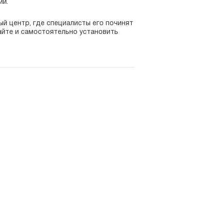
ии.
ый центр, где специалисты его починят
сайте и самостоятельно установить