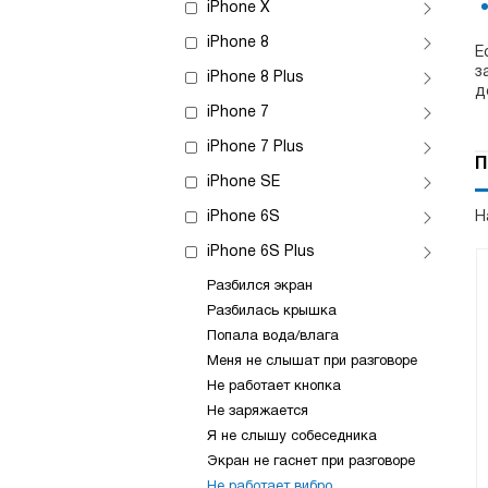
iPhone X
iPhone 8
Е
з
iPhone 8 Plus
д
iPhone 7
iPhone 7 Plus
П
iPhone SE
iPhone 6S
Н
iPhone 6S Plus
Разбился экран
Разбилась крышка
Попала вода/влага
Меня не слышат при разговоре
Не работает кнопка
Не заряжается
Я не слышу собеседника
Экран не гаснет при разговоре
Не работает вибро