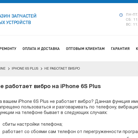
АЗИН ЗАПЧАСТЕЙ
ПН-ПТ:
СБ: 11
Х УСТРОЙСТВ
ВС: 11
 РЕМОНТУ
ОПЛАТА И ДОСТАВКА
ОПТОВЫМ КЛИЕНТАМ
ГАРАНТИЯ
ONE
IPHONE 6S PLUS
НЕ РАБОТАЕТ ВИБРО
е работает вибро на iPhone 6S Plus
а вашем iPhone 6S Plus не работает вибро? Данная функция име
апрещено пользоваться и разговаривать по телефону, вибраци
ункции на телефоне бывает в следующих случаях:
сбиты настройки телефона;
работает со сбоями сам телефон от перегруженности прогр