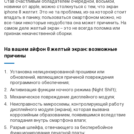
Став счастливым обладателем очередной, восьмой,
новинки от apple, можно столкнуться с тем, что экран
iphone 8 желтит. Это не та проблема, из-за которой стоит
впадать в панику, пользоваться смартфоном можно, но
все-таки некоторые неудобства она может причинить. На
самом деле желтый экран – это не всегда поломка или
признак некачественной сборки.
На вашем айфон 8 желтый экран: возможные
причины
Установка нелицензированной прошивки или
обновлений, являющаяся причиной повреждения
программного обеспечения;
Активизация функции ночного режима (Night Shift);
Механическое повреждение дисплейного модуля;
Неисправность микросхемы, контролирующей работу
дисплейного модуля (экрана), которая вызвана
коррозийным образованием, появившимся вследствие
попадания внутрь смартфона влаги;
Разрыв шлейфа, отвечающего за бесперебойное
функционирование печатной платы;