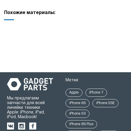
Похожие материалы:
Метки:
Apple
iPhone 7
Мы предлагаем
запчасти для всей
iPhone 6S
iPhone 5SE
линейки техники
Apple: iPhone, iPad,
iPhone 5S
iPod, Macbook!
iPhone 6S Plus