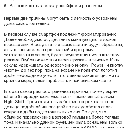
Разрыв контакта между шлейфом и разъемом.
Первые две причины могут быть с лёгкостью устранены
дома самостоятельно.
В первом случае смартфон подлежит форматированию.
Далее необходимо осуществить манипуляцию глубокой
перезарузки. В результате старые задачи будут сброшены,
а выполнение задач приложений и программ,
установленных заново, будет осуществляться в штатном
режиме. Глубокая/жесткая перезагрузка – в течение 10-ти
секунд удерживать одновременно кнопку «Power» и кнопку
«Home», до тех пор, пока на экране не появится логотип
apple. Необходимо учесть, что данная манипуляция – это
крайняя мера, нельзя прибегать к ней слишком часто.
Вторая самая распространенная причина, почему экран
iphone 8 периодически «желтеет» - включенный режим
Night Shift. Производитель заботливо «прокачал» свое
детище подобной инновацией во имя удобства своих
юзеров и дабы подготовить их ко сну. По сути, это
обычное переключение цветовой гаммы на более теплые
тона. Изначально данной функцией была оснащены только
компьютеры с операционной системой iOS 9.3 (год выпуска