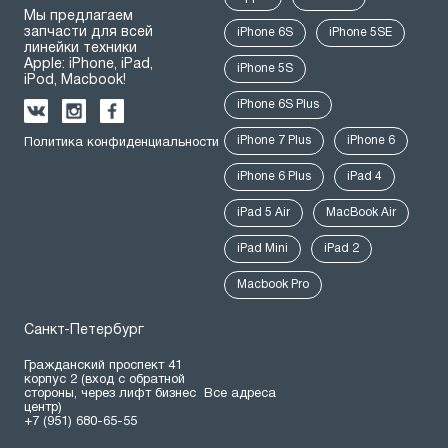
Мы предлагаем
запчасти для всей
iPhone 6S
iPhone 5SE
линейки техники
Apple: iPhone, iPad,
iPhone 5S
iPod, Macbook!
iPhone 6S Plus
iPhone 7 Plus
iPhone 6
Политика конфиденциальности
iPhone 6 Plus
iPad 4
iPad 5 Air
MacBook Air
iPad Mini
iPad 2
Macbook Pro
Санкт-Петербург
Гражданский проспект 41
корпус 2 (вход с обратной
стороны, через лифт бизнес
Все адреса
центр)
+7 (951) 680-65-55