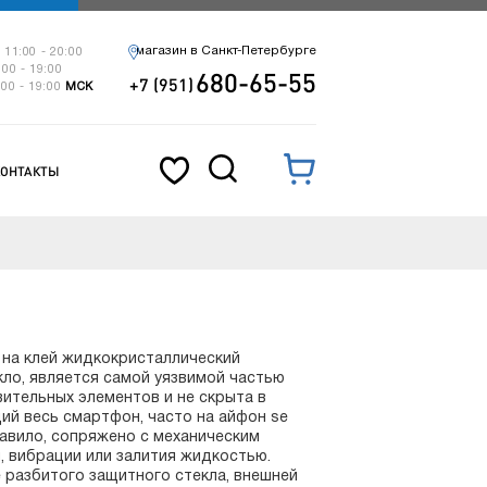
магазин в Санкт-Петербурге
 11:00 - 20:00
:00 - 19:00
680-65-55
+7 (951)
:00 - 19:00
МСК
КОНТАКТЫ
 на клей жидкокристаллический
кло, является самой уязвимой частью
вительных элементов и не скрыта в
ий весь смартфон, часто на айфон se
равило, сопряжено с механическим
, вибрации или залития жидкостью.
 разбитого защитного стекла, внешней