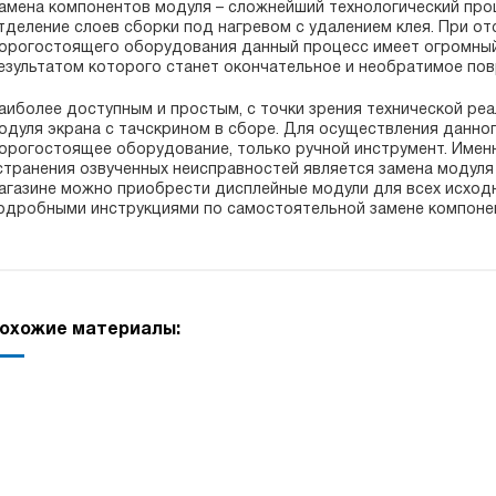
амена компонентов модуля – сложнейший технологический про
тделение слоев сборки под нагревом с удалением клея. При о
орогостоящего оборудования данный процесс имеет огромный
езультатом которого станет окончательное и необратимое пов
аиболее доступным и простым, с точки зрения технической ре
одуля экрана с тачскрином в сборе. Для осуществления данно
орогостоящее оборудование, только ручной инструмент. Име
странения озвученных неисправностей является замена модуля 
агазине можно приобрести дисплейные модули для всех исходн
одробными инструкциями по самостоятельной замене компоне
охожие материалы: