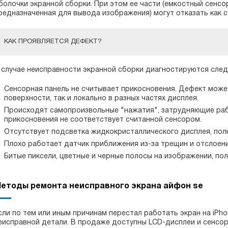
болочки экранной сборки. При этом ее части (емкостный сенсо
редназначенная для вывода изображения) могут отказать как с
КАК ПРОЯВЛЯЕТСЯ ДЕФЕКТ?
 случае неисправности экранной сборки диагностируются сле
Сенсорная панель не считывает прикосновения. Дефект може
поверхности, так и локально в разных частях дисплея.
Происходят самопроизвольные "нажатия", затрудняющие раб
прикосновения не соответствует считанной сенсором.
Отсутствует подсветка жидкокристаллического дисплея, пол
Плохо работает датчик приближения из-за трещин и отслоени
Битые пиксели, цветные и черные полосы на изображении, по
етоды ремонта неисправного экрана айфон se
сли по тем или иным причинам перестал работать экран на iPh
еисправной детали. В продаже доступны LCD-дисплеи и сенсо