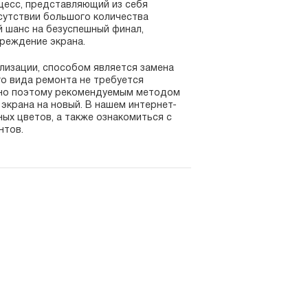
цесс, представляющий из себя
тсутствии большого количества
 шанс на безуспешный финал,
реждение экрана.
ализации, способом является замена
го вида ремонта не требуется
нно поэтому рекомендуемым методом
экрана на новый. В нашем интернет-
ых цветов, а также ознакомиться с
нтов.