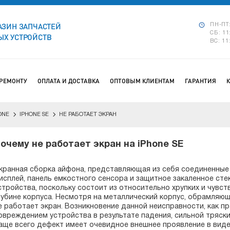
АЗИН ЗАПЧАСТЕЙ
ПН-ПТ:
СБ: 11
Х УСТРОЙСТВ
ВС: 11
 РЕМОНТУ
ОПЛАТА И ДОСТАВКА
ОПТОВЫМ КЛИЕНТАМ
ГАРАНТИЯ
ONE
IPHONE SE
НЕ РАБОТАЕТ ЭКРАН
очему не работает экран на iPhone SE
кранная сборка айфона, представляющая из себя соединенные
исплей, панель емкостного сенсора и защитное закаленное сте
стройства, поскольку состоит из относительно хрупких и чувст
лубине корпуса. Несмотря на металлический корпус, обрамляющ
е работает экран. Возникновение данной неисправности, как п
овреждением устройства в результате падения, сильной тряски
аще всего дефект имеет очевидное внешнее проявление в виде