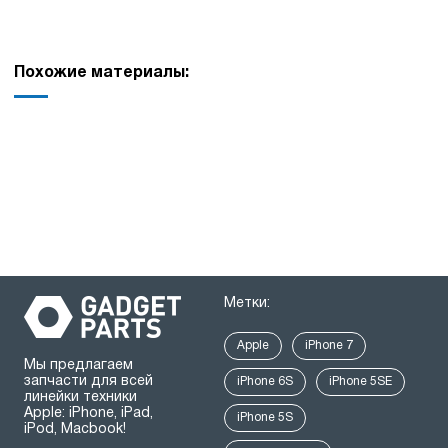
Похожие материалы:
Метки:
Apple
iPhone 7
Мы предлагаем
запчасти для всей
iPhone 6S
iPhone 5SE
линейки техники
Apple: iPhone, iPad,
iPhone 5S
iPod, Macbook!