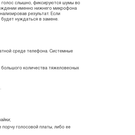
и голос слышно, фиксируются шумы во
реждении именно нижнего микрофона
нализировав результат. Если
будет нуждаться в замене.
ратной среде телефона. Системные
м большого количества тяжеловесных
.
айки;
е порчу голосовой платы, либо ее