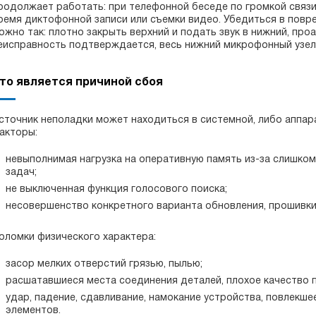
родолжает работать: при телефонной беседе по громкой связ
ремя диктофонной записи или съемки видео. Убедиться в пов
ожно так: плотно закрыть верхний и подать звук в нижний, проа
еисправность подтверждается, весь нижний микрофонный узел 
то является причиной сбоя
сточник неполадки может находиться в системной, либо аппа
акторы:
невыполнимая нагрузка на оперативную память из-за слишко
задач;
не выключенная функция голосового поиска;
несовершенство конкретного варианта обновления, прошивки
оломки физического характера:
засор мелких отверстий грязью, пылью;
расшатавшиеся места соединения деталей, плохое качество п
удар, падение, сдавливание, намокание устройства, повлекше
элементов.