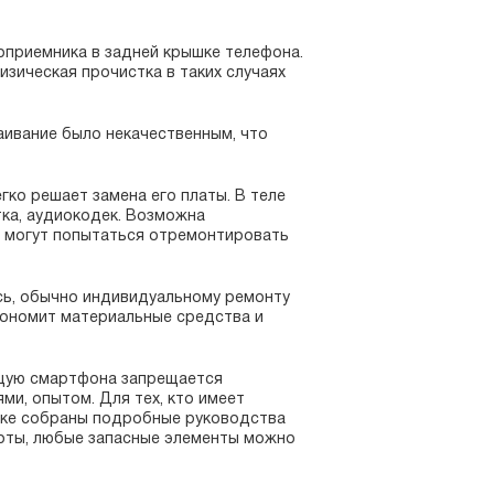
оприемника в задней крышке телефона.
зическая прочистка в таких случаях
аивание было некачественным, что
егко решает замена его платы. В теле
тка, аудиокодек. Возможна
о могут попытаться отремонтировать
ись, обычно индивидуальному ремонту
экономит материальные средства и
ющую смартфона запрещается
и, опытом. Для тех, кто имеет
рике собраны подробные руководства
боты, любые запасные элементы можно