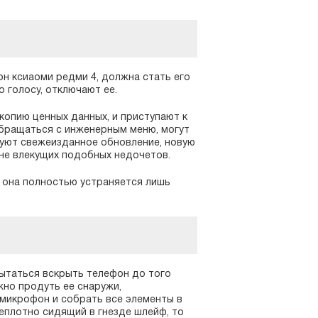
н ксиаоми редми 4, должна стать его
 голосу, отключают ее.
копию ценных данных, и приступают к
бращаться с инженерным меню, могут
руют свежеизданное обновление, новую
не влекущих подобных недочетов.
 она полностью устраняется лишь
ытаться вскрыть телефон до того
жно продуть ее снаружи,
микрофон и собрать все элементы в
еплотно сидящий в гнезде шлейф, то