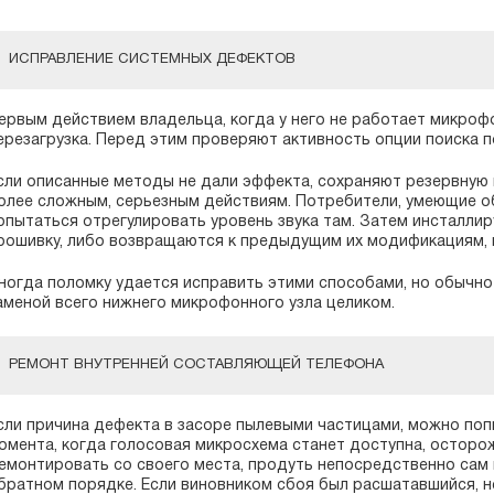
ИСПРАВЛЕНИЕ СИСТЕМНЫХ ДЕФЕКТОВ
ервым действием владельца, когда у него не работает микрофо
ерезагрузка. Перед этим проверяют активность опции поиска по
сли описанные методы не дали эффекта, сохраняют резервную 
олее сложным, серьезным действиям. Потребители, умеющие о
опытаться отрегулировать уровень звука там. Затем инсталли
рошивку, либо возвращаются к предыдущим их модификациям, 
ногда поломку удается исправить этими способами, но обычно
аменой всего нижнего микрофонного узла целиком.
РЕМОНТ ВНУТРЕННЕЙ СОСТАВЛЯЮЩЕЙ ТЕЛЕФОНА
сли причина дефекта в засоре пылевыми частицами, можно поп
омента, когда голосовая микросхема станет доступна, осторо
емонтировать со своего места, продуть непосредственно сам 
братном порядке. Если виновником сбоя был расшатавшийся, н