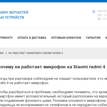
АЗИН ЗАПЧАСТЕЙ
ПН-ПТ:
СБ: 11
Х УСТРОЙСТВ
ВС: 11
 РЕМОНТУ
ОПЛАТА И ДОСТАВКА
ОПТОВЫМ КЛИЕНТАМ
ГАРАНТИЯ
OMI
НЕ РАБОТАЕТ МИКРОФОН XIAOMI REDMI 4
очему не работает микрофон на Xiaomi redmi 4
огда при разговоре собеседник не слышит пользователя, это яв
edmi 4 не работает микрофон.
тобы разобраться в проблеме, необходимо понимать, что кро
мартфон имеет вспомогательный, который расположен на верхн
ля подавления фонового шума. Поломка основного микрофона х
ладельца не воспринимается телефоном и не передается собес