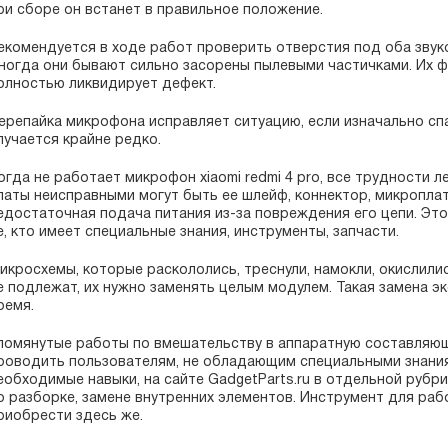
ри сборе он встанет в правильное положение.
екомендуется в ходе работ проверить отверстия под оба звук
ногда они бывают сильно засорены пылевыми частичками. Их фи
олностью ликвидирует дефект.
ерепайка микрофона исправляет ситуацию, если изначально сп
лучается крайне редко.
огда не работает микрофон xiaomi redmi 4 pro, все трудности л
латы неисправными могут быть ее шлейф, коннектор, микропла
едостаточная подача питания из-за повреждения его цепи. Эт
е, кто имеет специальные знания, инструменты, запчасти.
икросхемы, которые раскололись, треснули, намокли, окислил
е подлежат, их нужно заменять целым модулем. Такая замена 
ремя.
помянутые работы по вмешательству в аппаратную составля
роводить пользователям, не обладающим специальными знаниям
еобходимые навыки, на сайте GadgetParts.ru в отдельной руб
о разборке, замене внутренних элементов. Инструмент для ра
риобрести здесь же.