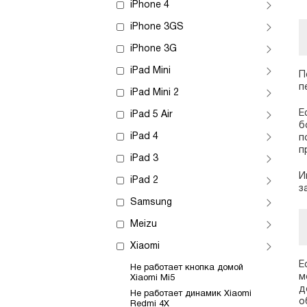
iPhone 4
iPhone 3GS
iPhone 3G
iPad Mini
П
п
iPad Mini 2
Е
iPad 5 Air
б
iPad 4
п
п
iPad 3
И
iPad 2
з
Samsung
Meizu
Xiaomi
Е
Не работает кнопка домой
м
Xiaomi Mi5
д
Не работает динамик Xiaomi
о
Redmi 4X