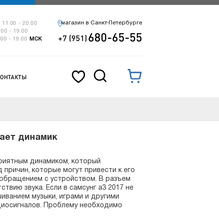
магазин в Санкт-Петербурге
 11:00 - 20:00
:00 - 19:00
680-65-55
+7 (951)
:00 - 19:00
МСК
КОНТАКТЫ
тает динамик
приятным динамиком, который
 причин, которые могут привести к его
 обращением с устройством. В разъем
твию звука. Если в самсунг а3 2017 не
шиванием музыки, играми и другими
диосигналов. Проблему необходимо