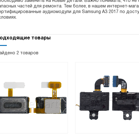
еобходимо заменить на новые детали. Важно понимать, что не
апасных частей для ремонта. Тем более, в нашем интернет-маг
ертифицированные аудиомодули для Samsung A3 2017 по доступ
словиях.
одходящие товары
айдено 2 товаров