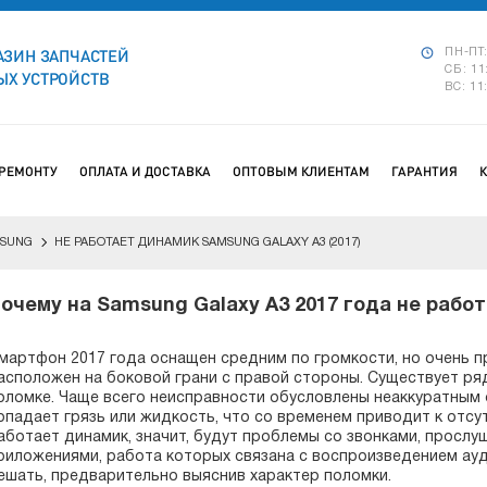
АЗИН ЗАПЧАСТЕЙ
ПН-ПТ:
СБ: 11
Х УСТРОЙСТВ
ВС: 11
 РЕМОНТУ
ОПЛАТА И ДОСТАВКА
ОПТОВЫМ КЛИЕНТАМ
ГАРАНТИЯ
SUNG
НЕ РАБОТАЕТ ДИНАМИК SAMSUNG GALAXY A3 (2017)
очему на Samsung Galaxy A3 2017 года не рабо
мартфон 2017 года оснащен средним по громкости, но очень 
асположен на боковой грани с правой стороны. Существует ряд
оломке. Чаще всего неисправности обусловлены неаккуратным
опадает грязь или жидкость, что со временем приводит к отсутс
аботает динамик, значит, будут проблемы со звонками, прослу
риложениями, работа которых связана с воспроизведением ау
ешать, предварительно выяснив характер поломки.