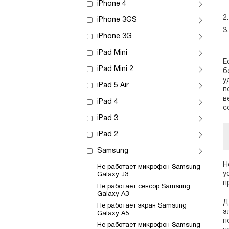
iPhone 4
iPhone 3GS
iPhone 3G
iPad Mini
Е
iPad Mini 2
б
у
iPad 5 Air
п
в
iPad 4
с
iPad 3
iPad 2
Samsung
Н
Не работает микрофон Samsung
у
Galaxy J3
п
Не работает сенсор Samsung
Galaxy A3
Д
Не работает экран Samsung
э
Galaxy A5
п
Не работает микрофон Samsung