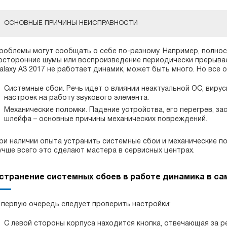
ОСНОВНЫЕ ПРИЧИНЫ НЕИСПРАВНОСТИ
роблемы могут сообщать о себе по-разному. Например, полнос
осторонние шумы или воспроизведение периодически прерывае
alaxy A3 2017 не работает динамик, может быть много. Но все о
Системные сбои. Речь идет о влиянии неактуальной ОС, виру
настроек на работу звукового элемента.
Механические поломки. Падение устройства, его перегрев, з
шлейфа – основные причины механических повреждений.
ри наличии опыта устранить системные сбои и механические 
учше всего это сделают мастера в сервисных центрах.
странение системных сбоев в работе динамика в сам
 первую очередь следует проверить настройки:
С левой стороны корпуса находится кнопка, отвечающая за р