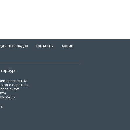
ДИЯ НЕПОЛАДОК
КОНТАКТЫ
АКЦИИ
етербург
ий проспект 41
(вход с обратной
через лифт
нтр)
80-65-55
са