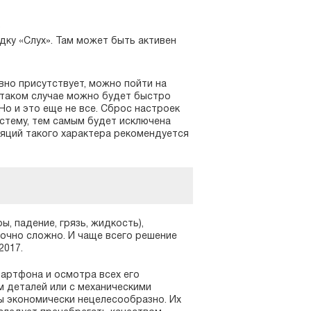
.
ку «Слух». Там может быть активен
вно присутствует, можно пойти на
 таком случае можно будет быстро
о и это еще не все. Сброс настроек
стему, тем самым будет исключена
яций такого характера рекомендуется
, падение, грязь, жидкость),
очно сложно. И чаще всего решение
2017.
артфона и осмотра всех его
м деталей или с механическими
 экономически нецелесообразно. Их