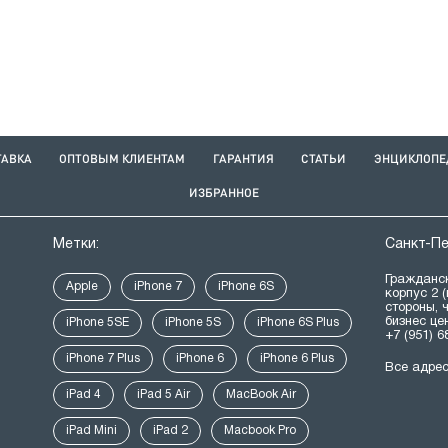
ТАВКА
ОПТОВЫМ КЛИЕНТАМ
ГАРАНТИЯ
СТАТЬИ
ЭНЦИКЛОПЕ
ИЗБРАННОЕ
Метки:
Санкт-П
Гражданск
Apple
iPhone 7
iPhone 6S
корпус 2 
стороны, 
бизнес це
iPhone 5SE
iPhone 5S
iPhone 6S Plus
+7 (951) 6
iPhone 7 Plus
iPhone 6
iPhone 6 Plus
Все адре
iPad 4
iPad 5 Air
MacBook Air
iPad Mini
iPad 2
Macbook Pro