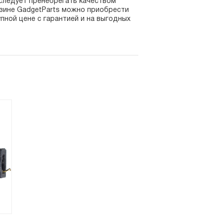
 следует пренебрегать качеством
азине GadgetParts можно приобрести
ной цене с гарантией и на выгодных