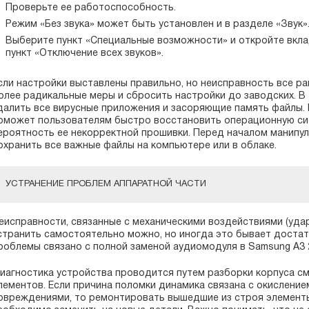
Проверьте ее работоспособность.
Режим «Без звука» может быть установлен и в разделе «Звук»
Выберите пункт «Специальные возможности» и откройте вклад
пункт «Отключение всех звуков».
сли настройки выставлены правильно, но неисправность все ра
олее радикальные меры и сбросить настройки до заводских. В
далить все вирусные приложения и засоряющие память файлы. Н
оможет пользователям быстро восстановить операционную си
ероятность ее некорректной прошивки. Перед началом манипул
охранить все важные файлы на компьютере или в облаке.
УСТРАНЕНИЕ ПРОБЛЕМ АППАРАТНОЙ ЧАСТИ
еисправности, связанные с механическими воздействиями (удары
странить самостоятельно можно, но иногда это бывает достат
роблемы связано с полной заменой аудиомодуля в Samsung A3 
иагностика устройства проводится путем разборки корпуса см
лементов. Если причина поломки динамика связана с окисление
овреждениями, то ремонтировать вышедшие из строя элементы